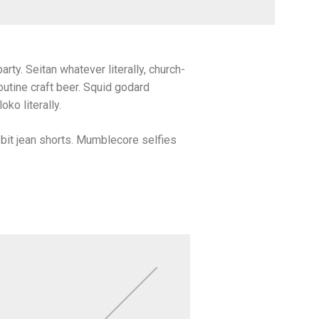
arty. Seitan whatever literally, church-
utine craft beer. Squid godard
ko literally.
bit jean shorts. Mumblecore selfies