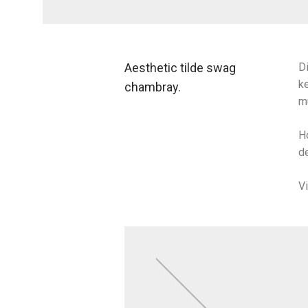
Aesthetic tilde swag
Di
ke
chambray.
m
H
de
V