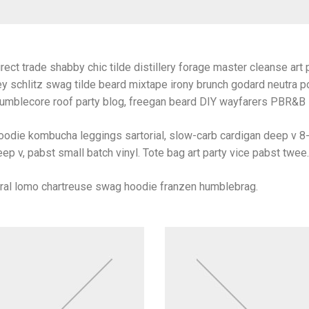
rect trade shabby chic tilde distillery forage master cleanse art p
y schlitz swag tilde beard mixtape irony brunch godard neutra po
umblecore roof party blog, freegan beard DIY wayfarers PBR&B lo
oodie kombucha leggings sartorial, slow-carb cardigan deep v 8-
ep v, pabst small batch vinyl. Tote bag art party vice pabst twee.
iral lomo chartreuse swag hoodie franzen humblebrag.