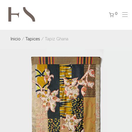
0
Inicio
/
Tapices
/ Tapiz Ghana